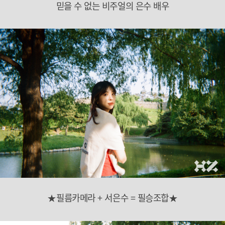
믿을 수 없는 비주얼의 은수 배우
★필름카메라 + 서은수 = 필승조합★