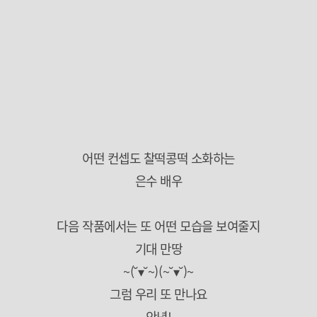
어떤 컨셉도 찰떡콩떡 소화하는
은수 배우
다음 작품에서는 또 어떤 모습을 보여줄지
기대 만땅
~(˘▾˘~)(~˘▾˘)~
그럼 우리 또 만나요
안녕!