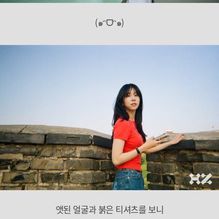
(๑ᵔᗜᵔ๑)
앳된 얼굴과 붉은 티셔츠를 보니