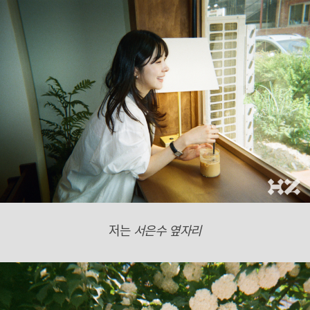
저는
서은수 옆자리