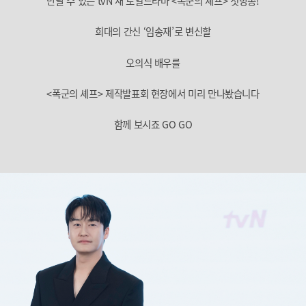
만날 수 있는 tvN 새 토일드라마 <폭군의 셰프> 첫방송!
희대의 간신 ‘임송재’로 변신할
오의식 배우를
<폭군의 셰프> 제작발표회 현장에서 미리 만나봤습니다
함께 보시죠 GO GO